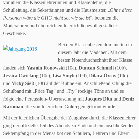
vor allem die Klassenlehrerinnen und Klassenlehre, die
Schulleitung, die Sekretärinnen und die Hausmeister. „
Ohne diese
Personen wäre die GHG nicht so, wie sie ist
“, betonten die
Moderatoren und überreichten feierlich liebevoll gestaltete
Geschenke.
Bei den Klassenbesten dominierten in
diesem Jahr die Mädchen. Mit dem
besten Notendurchschnitt ihrer Klasse
fanden sich
Yasmin Ronowski
(10a),
Duncan Schmidt
(10b),
Jessica Cwielang
(10c),
Lisa Smyk
(10d),
Dilara Özsoy
(10e)
und
Vicky Sieß
(10f) auf der Bühne ein. Anschließend schlug die
Schulband mit „Price Tag“ und „Try“ rockige Töne an und es
folgte eine Percussion- Überraschung mit
Jacques Ditu
und
Deniz
Karaman
, die von feierlichem Goldregen gekrönt wurde.
Mit der feierlichen Übergabe der Zeugnisse durch die Klassenlehrer
ging der offizielle Teil des Abends zu Ende und ein anschließender
Sektempfang in der Mensa bot den Schülern, Lehrern und Eltern