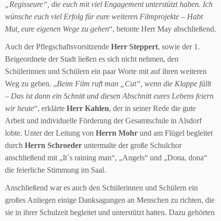
„Regisseure“, die euch mit viel Engagement unterstützt haben. Ich
wünsche euch viel Erfolg für eure weiteren Filmprojekte – Habt
Mut, eure eigenen Wege zu gehen
“, betonte Herr May abschließend.
Auch der Pflegschaftsvorsitzende
Herr Steppert
, sowie der 1.
Beigeordnete der Stadt ließen es sich nicht nehmen, den
Schülerinnen und Schülern ein paar Worte mit auf ihren weiteren
Weg zu geben. „
Beim Film ruft man „Cut“, wenn die Klappe fällt
– Das ist dann ein Schnitt und diesen Abschnitt eures Lebens feiern
wir heute
“, erklärte
Herr Kahlen
, der in seiner Rede die gute
Arbeit und individuelle Förderung der Gesamtschule in Alsdorf
lobte. Unter der Leitung von
Herrn Mohr
und am Flügel begleitet
durch
Herrn Schroeder
untermalte der große Schulchor
anschließend mit „It´s raining man“, „Angels“ und „Dona, dona“
die feierliche Stimmung im Saal.
Anschließend war es auch den Schülerinnen und Schülern ein
großes Anliegen einige Danksagungen an Menschen zu richten, die
sie in ihrer Schulzeit begleitet und unterstützt hatten. Dazu gehörten