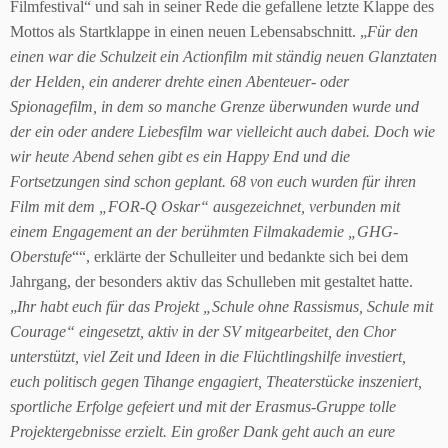
Filmfestival“ und sah in seiner Rede die gefallene letzte Klappe des
Mottos als Startklappe in einen neuen Lebensabschnitt. „
Für den
einen war die Schulzeit ein Actionfilm mit ständig neuen Glanztaten
der Helden, ein anderer drehte einen Abenteuer- oder
Spionagefilm, in dem so manche Grenze überwunden wurde und
der ein oder andere Liebesfilm war vielleicht auch dabei. Doch wie
wir heute Abend sehen gibt es ein Happy End und die
Fortsetzungen sind schon geplant. 68 von euch wurden für ihren
Film mit dem „FOR-Q Oskar“ ausgezeichnet, verbunden mit
einem Engagement an der berühmten Filmakademie „GHG-
Oberstufe
““, erklärte der Schulleiter und bedankte sich bei dem
Jahrgang, der besonders aktiv das Schulleben mit gestaltet hatte.
„
Ihr habt euch für das Projekt „Schule ohne Rassismus, Schule mit
Courage“ eingesetzt, aktiv in der SV mitgearbeitet, den Chor
unterstützt, viel Zeit und Ideen in die Flüchtlingshilfe investiert,
euch politisch gegen Tihange engagiert, Theaterstücke inszeniert,
sportliche Erfolge gefeiert und mit der Erasmus-Gruppe tolle
Projektergebnisse erzielt. Ein großer Dank geht auch an eure