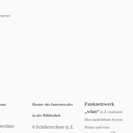
eserver
Funknetzwerk
aum
Router des
Internetcafes
„wlan“
(z.Z. realisiert
in der Bibliothek
über ausleihbare Access
rrechner
6 Schülerrechner (z.Z.
Points und eine