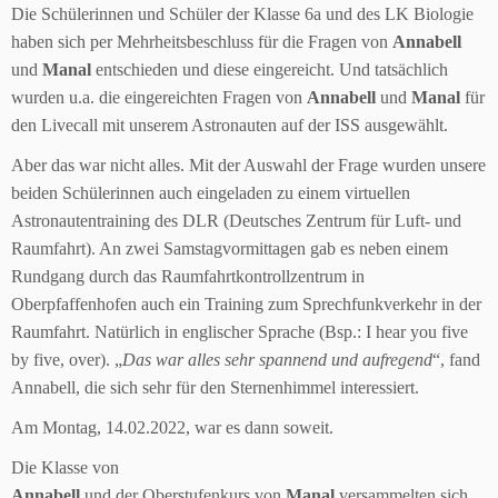
Die Schülerinnen und Schüler der Klasse 6a und des LK Biologie
haben sich per Mehrheitsbeschluss für die Fragen von
Annabell
und
Manal
entschieden und diese eingereicht. Und tatsächlich
wurden u.a. die eingereichten Fragen von
Annabell
und
Manal
für
den Livecall mit unserem Astronauten auf der ISS ausgewählt.
Aber das war nicht alles. Mit der Auswahl der Frage wurden unsere
beiden Schülerinnen auch eingeladen zu einem virtuellen
Astronautentraining des DLR (Deutsches Zentrum für Luft- und
Raumfahrt). An zwei Samstagvormittagen gab es neben einem
Rundgang durch das Raumfahrtkontrollzentrum in
Oberpfaffenhofen auch ein Training zum Sprechfunkverkehr in der
Raumfahrt. Natürlich in englischer Sprache (Bsp.: I hear you five
by five, over). „
Das war alles sehr spannend und aufregend
“, fand
Annabell, die sich sehr für den Sternenhimmel interessiert.
Am Montag, 14.02.2022, war es dann soweit.
Die Klasse von
Annabell
und der Oberstufenkurs von
Manal
versammelten sich